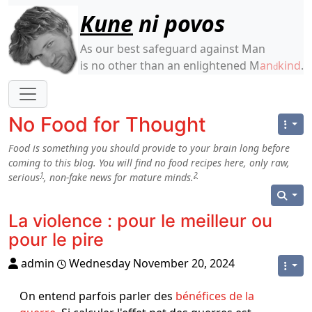
Site identity, navigation, etc.
Kune
ni povos
As our best safeguard against Man
is no other than an enlightened M
an
kind
.
d
Navigation and related functionality
No Food for Thought
Food is something you should provide to your brain long before
coming to this blog. You will find no food recipes here, only raw,
1
2
serious
, non-fake news for mature minds.
La violence : pour le meilleur ou
pour le pire
admin
Wednesday November 20, 2024
On entend parfois parler des
bénéfices de la