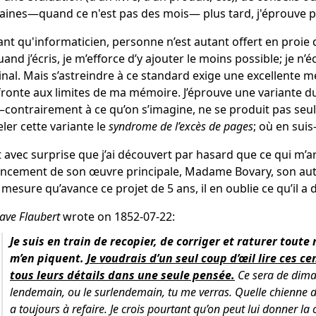
ines―quand ce n'est pas des mois― plus tard, j'éprouve pa
ant qu'informaticien, personne n’est autant offert en proie
uand j’écris, je m’efforce d’y ajouter le moins possible; je n’éc
inal. Mais s’astreindre à ce standard exige une excellente m
ronte aux limites de ma mémoire. J’éprouve une variante 
contrairement à ce qu’on s’imagine, ne se produit pas se
ler cette variante le
syndrome de l’excès de pages
; où en suis
t avec surprise que j’ai découvert par hasard que ce qui m’ar
ancement de son œuvre principale, Madame Bovary, son aute
 mesure qu’avance ce projet de 5 ans, il en oublie ce qu’il a dé
ave Flaubert
wrote on 1852-07-22:
Je suis en train de recopier, de corriger et raturer tout
m’en piquent.
Je voudrais d’un seul coup d’œil lire ces c
tous leurs détails dans une seule pensée.
Ce sera de dimanc
lendemain, ou le surlendemain, tu me verras. Quelle chienne de c
a toujours à refaire. Je crois pourtant qu’on peut lui donner la