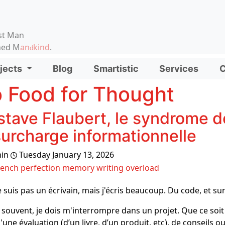
on, etc.
st Man
ened M
an
kind
.
d
d functionality and content
jects
Blog
Smartistic
Services
C
ionality (left side)
 Food for Thought
tave Flaubert, le syndrome d
surcharge informationnelle
in
Tuesday January 13, 2026
rench
perfection
memory
writing
overload
e suis pas un écrivain, mais j'écris beaucoup. Du code, et su
 souvent, je dois m'interrompre dans un projet. Que ce soit 
'une évaluation (d’un livre, d’un produit, etc), de conseils o