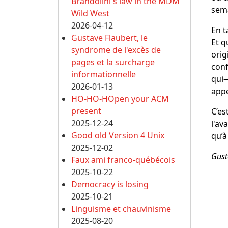
Brandolini's law in the MDM
sema
Wild West
2026-04-12
En t
Gustave Flaubert, le
Et q
syndrome de l'excès de
orig
pages et la surcharge
conf
informationnelle
qui―
2026-01-13
appe
HO-HO-HOpen your ACM
present
C’es
2025-12-24
l'av
Good old Version 4 Unix
qu’à
2025-12-02
Gust
Faux ami franco-québécois
2025-10-22
Democracy is losing
2025-10-21
Linguisme et chauvinisme
2025-08-20