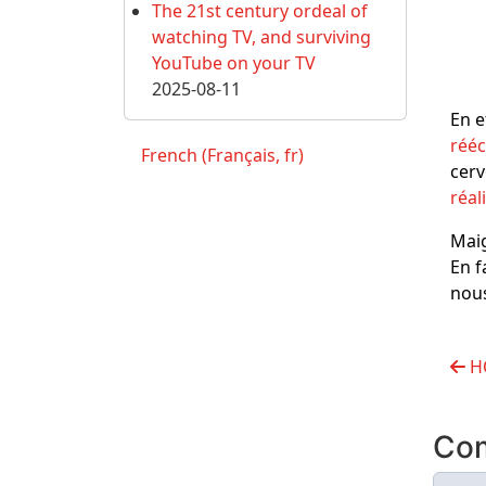
The 21st century ordeal of
watching TV, and surviving
YouTube on your TV
2025-08-11
En e
rééc
French (Français, fr)
cerv
réal
Maig
En f
nous
HO
Co