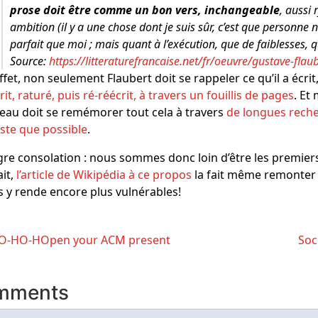
prose doit être comme un bon vers, inchangeable
, aussi
ambition (il y a une chose dont je suis sûr, c’est que personne 
parfait que moi ; mais quant à l’exécution, que de faiblesses, 
Source:
https://litteraturefrancaise.net/fr/oeuvre/gustave-fla
ffet, non seulement Flaubert doit se rappeler ce qu’il a écrit,
rit, raturé, puis ré-réécrit, à travers un fouillis de pages
. Et
eau doit se remémorer tout cela à travers
de longues recher
iste que possible
.
re consolation : nous sommes donc loin d’être les premiers
ait,
l’article de Wikipédia à ce propos
la fait même remonter 
 y rende encore plus vulnérables!
-HO-HOpen your ACM present
Soc
mments