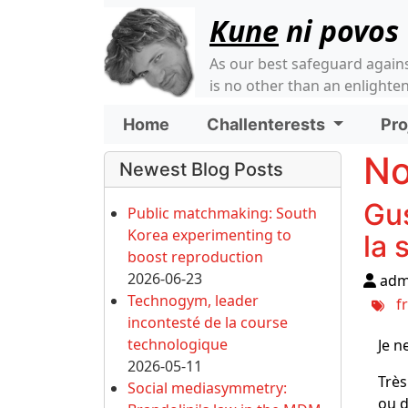
Site identity, navigati
Kune
ni povos
As our best safeguard again
is no other than an enlight
Navigation and relate
Home
Challenterests
Pro
More content and funct
No
Newest Blog Posts
Gus
Public matchmaking: South
Korea experimenting to
la 
boost reproduction
2026-06-23
adm
Technogym, leader
f
incontesté de la course
technologique
Je n
2026-05-11
Très
Social mediasymmetry:
ou d